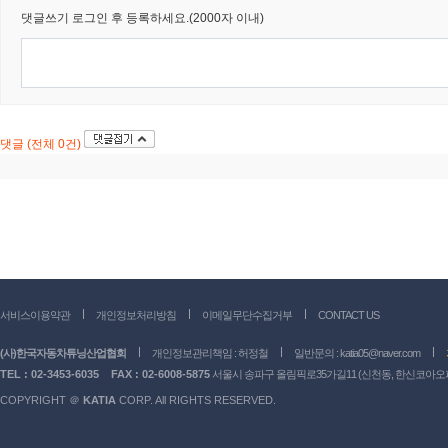
댓글쓰기
로그인 후 등록하세요.(2000자 이내)
댓글 (전체 0건)
서비스이용약관
개인정보처리방침
이메일무단수집거부
CONTACT US
(사)한국자동차튜닝산업협회
개인정보관리책임 : 허정철
일반문의 :
katia05@naver.com
TEL : 02-3453-6035
FAX : 02-6008-5875
서울시 송파구 올림픽로35가길11 (신천동, 한신코아오피스
COPYRIGHT ＠
KATIA
CORP. All RIGHTS RESERVED.