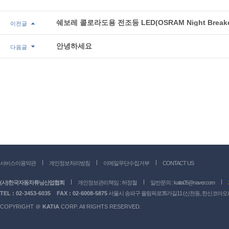
쉐보레 콜로라도용 전조등 LED(OSRAM Night Breake
이전글
안녕하세요
다음글
서비스이용약관
개인정보처리방침
이메일무단수집거부
CONTACT US
(사)한국자동차튜닝산업협회
개인정보관리책임 : 허정철
일반문의 :
katia05@naver.com
TEL : 02-3453-6035
FAX : 02-6008-5875
서울시 송파구 올림픽로35가길11 (신천동, 한신코아오피스
COPYRIGHT ＠
KATIA
CORP. All RIGHTS RESERVED.