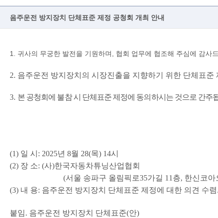
음주운전 방지장치 단체표준 제정 공청회 개최 안내
1.
귀사의 무궁한 발전을 기원하며
,
협회 업무에 협조해 주심에 감사
2.
음주운전 방지장치의 시장진출을 지향하기 위한 단체표준 
3.
본 공청회에 불참 시 단체표준 제정에 동의하시는 것으로 간주
(1)
일 시
: 2025
년
8
월
28(
목
) 14
시
(2)
장 소
: (
사
)
한국자동차튜닝산업협회
(
서울 송파구 올림픽로
35
가길
11
층
,
한신코아
(3)
내 용
:
음주운전 방지장치 단체표준 제정에 대한 의견 수렴
붙임
.
음주운전 방지장치 단체표준
(
안
)