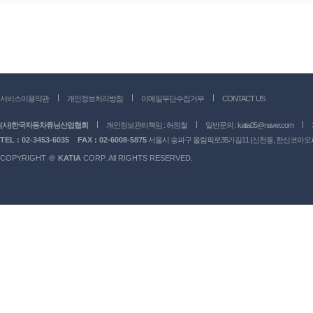
서비스이용약관
개인정보처리방침
이메일무단수집거부
CONTACT US
(사)한국자동차튜닝산업협회
개인정보관리책임 : 허정철
일반문의 :
katia05@naver.com
TEL : 02-3453-6035
FAX : 02-6008-5875
서울시 송파구 올림픽로35가길11 (신천동, 한신코아오피스
COPYRIGHT ＠
KATIA
CORP. All RIGHTS RESERVED.