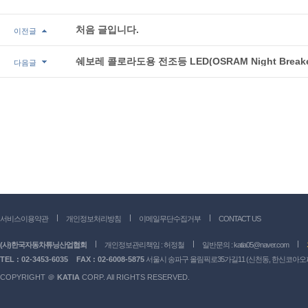
처음 글입니다.
이전글
쉐보레 콜로라도용 전조등 LED(OSRAM Night Breake
다음글
서비스이용약관
개인정보처리방침
이메일무단수집거부
CONTACT US
(사)한국자동차튜닝산업협회
개인정보관리책임 : 허정철
일반문의 :
katia05@naver.com
TEL : 02-3453-6035
FAX : 02-6008-5875
서울시 송파구 올림픽로35가길11 (신천동, 한신코아오피스
COPYRIGHT ＠
KATIA
CORP. All RIGHTS RESERVED.