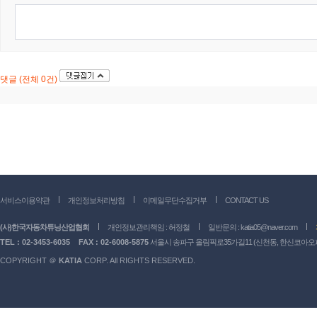
댓글 (전체 0건)
서비스이용약관
개인정보처리방침
이메일무단수집거부
CONTACT US
(사)한국자동차튜닝산업협회
개인정보관리책임 : 허정철
일반문의 :
katia05@naver.com
TEL : 02-3453-6035
FAX : 02-6008-5875
서울시 송파구 올림픽로35가길11 (신천동, 한신코아오피스
COPYRIGHT ＠
KATIA
CORP. All RIGHTS RESERVED.