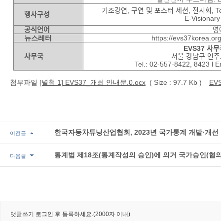
기조강연
,
구연 및 포스터 세션
,
전시회
, T
행사구성
E-Visionar
공식언어
영
뉴스레터
https://evs37korea.or
EVS37
사무
사무국
서울 강남구 언
Tel.: 02-557-8422, 8423 l 
첨부파일
[별첨 1] EVS37_개최 안내문.0.ocx
( Size : 97.7 Kb )
EVS
한국자동차튜닝산업협회, 2023년 국가통계 개발·개선 
이전글
통계법 제18조(통계작성의 승인)에 의거 국가승인(협의
다음글
댓글쓰기
로그인 후 등록하세요.(2000자 이내)