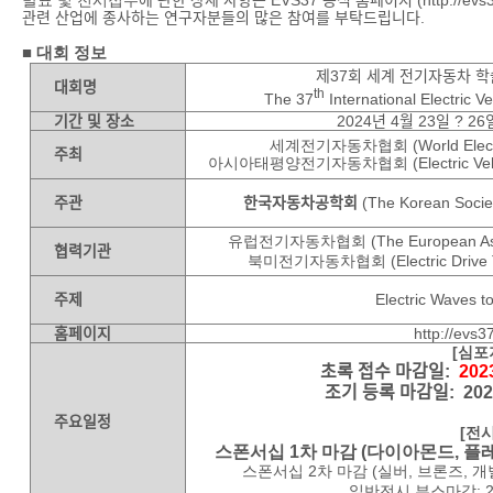
관련 산업에 종사하는 연구자분들의 많은 참여를 부탁드립니다
.
■
대회
정보
제
37
회 세계 전기자동차 학
대회명
th
The 37
International Electric 
기간 및 장소
2024
년
4
월
23
일
? 26
세계전기자동차협회
(
World Elec
주최
아시아태평양전기자동차협회
(
Electric Ve
주관
한국자동차공학회
(The Korean Socie
유럽전기자동차협회
(
The European Ass
협력기관
북미전기자동차협회
(
Electric Driv
주제
Electric Waves to
홈페이지
http://evs3
[
심포
초록 접수 마감일
:
202
조기 등록 마감일
: 20
주요일정
[
전
스폰서십
1
차 마감
(
다이아몬드
,
플
스폰서십
2
차 마감
(
실버
,
브론즈
,
개
일반전시 부스마감
: 