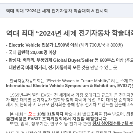
역대 최대 “2024년 세계 전기자동차 학술대회 & 전시회
역대
최대
“2024
년 세계
전기자동차 학술대
- Electric Vehicle
전문가
1,500
명 이상
(
해외
700
명
/
국내
800
명
)
-
국내 참관객
20,000
명 이상
-
완성차
,
배터리
,
부품업체
Global Buyer/Seller
등
600
부스 이상
(
주
-
대한민국 미래 먹거리
,
전기자동차의 모든 것
을 만날 수 있는 곳
한국자동차공학회는
“Electric Waves to Future Mobility”
라
는
주제
International
Electric Vehicle Symposium & Exhibition, EVS37)
1969
년부터 열린
EVS
는 전 세계에서 가장 오래되고 규모가 큰 전기
가 매년 대륙별 전기자동차 협회와 함께 아시아
·
유럽
·
북미 대륙을 순회하
제시 및 논의하고
,
대규모 전시회를 통해 향후 전기차 트렌드를 한눈에 파
본
대회
는
오는
10
월
31
일까지
학술대회 발표
초록을 접수 받으며
,
최
출판비용은
EVS37
조직위원회에서 지원할 예정입니다
.
또한
,
업체
,
정부기관
,
연구소 등 전기차 관련
전시
참여접수를
7
월 
발표 및 전시접수
에 관한 상세 사항은
EVS37
공식 홈페이지
(
http://ev