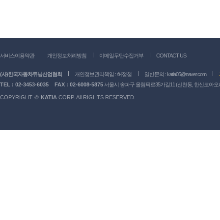
서비스이용약관
개인정보처리방침
이메일무단수집거부
CONTACT US
(사)한국자동차튜닝산업협회
개인정보관리책임 : 허정철
일반문의 :
katia05@naver.com
TEL : 02-3453-6035
FAX : 02-6008-5875
서울시 송파구 올림픽로35가길11 (신천동, 한신코아오피스
COPYRIGHT ＠
KATIA
CORP. All RIGHTS RESERVED.