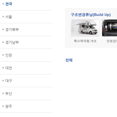
전국
구조변경튜닝(Build Up)
서울
경기북부
특수목적형 개조
연료장
경기남부
인천
전체
대전
대구
부산
광주