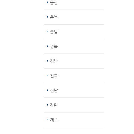
울산
충북
충남
경북
경남
전북
전남
강원
제주