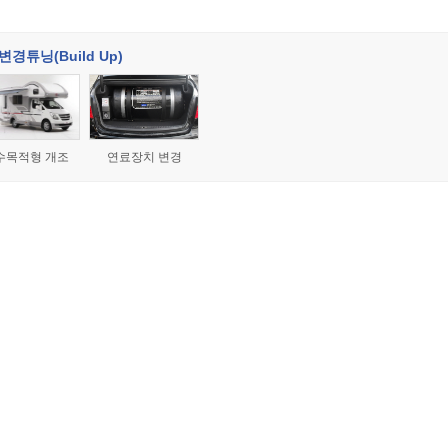
경튜닝(Build Up)
수목적형 개조
연료장치 변경