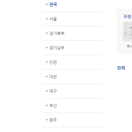
전국
구조변
서울
경기북부
특
경기남부
인천
전체
대전
대구
부산
광주